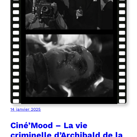
14 janvier 2025
Ciné’Mood – La vie
criminelle d’Archibald de la