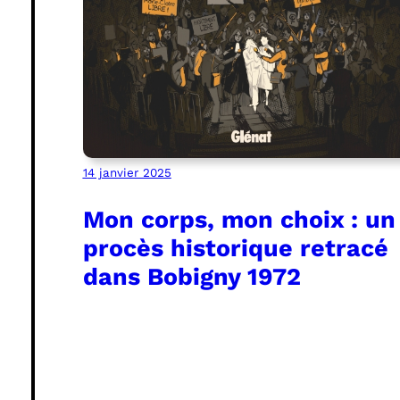
14 janvier 2025
Mon corps, mon choix : un
procès historique retracé
dans Bobigny 1972