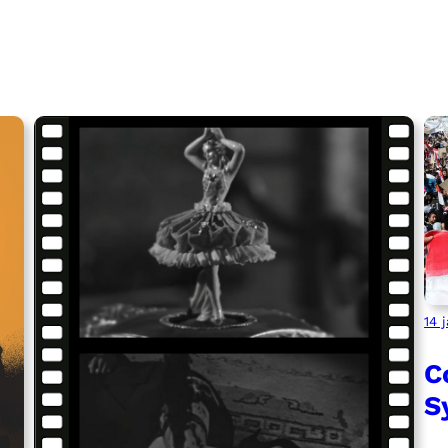
14 
C
S