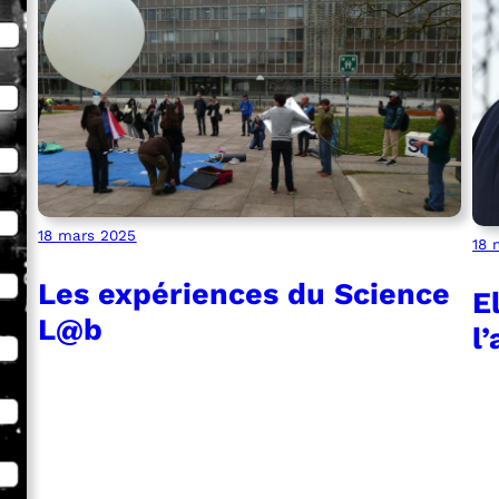
18 mars 2025
18 
Les expériences du Science
E
L@b
l