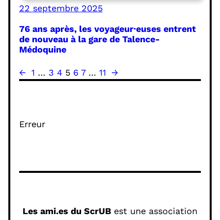
22 septembre 2025
76 ans après, les voyageur·euses entrent
de nouveau à la gare de Talence-
Médoquine
←
1
…
3
4
5
6
7
…
11
→
Erreur
Les ami.es du ScrUB
est une association