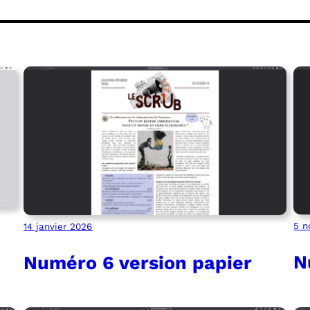
5 n
14 janvier 2026
N
Numéro 6 version papier