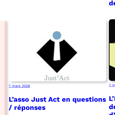
d
7 m
7 mars 2026
L
L’asso Just Act en questions
d
/ réponses