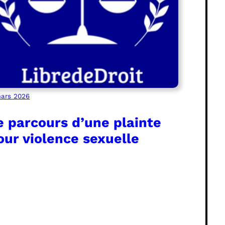
ars 2026
e parcours d’une plainte
our violence sexuelle