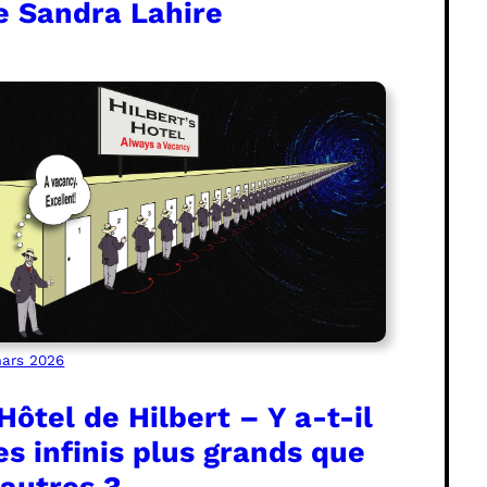
e Sandra Lahire
ars 2026
’Hôtel de Hilbert – Y a-t-il
es infinis plus grands que