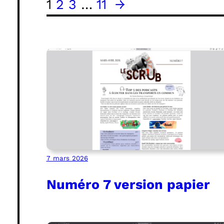
1
2
3
…
11
→
7 mars 2026
Numéro 7 version papier