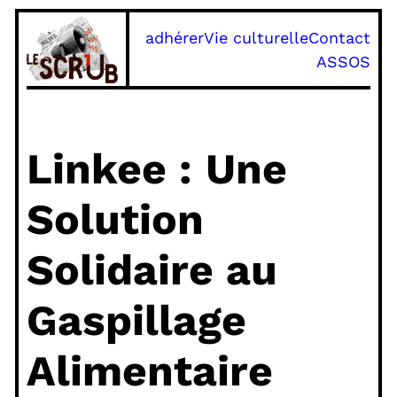
Aller
adhérer
Vie culturelle
Contact
au
ASSOS
contenu
Linkee : Une
Solution
Solidaire au
Gaspillage
Alimentaire