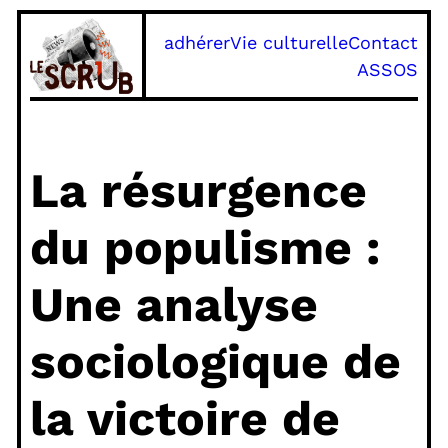
Aller
adhérer
Vie culturelle
Contact
au
ASSOS
contenu
La résurgence
du populisme :
Une analyse
sociologique de
la victoire de