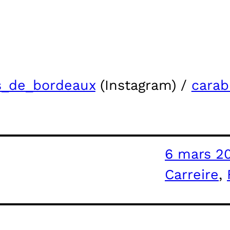
s_de_bordeaux
(Instagram) /
cara
6 mars 2
Carreire
, 