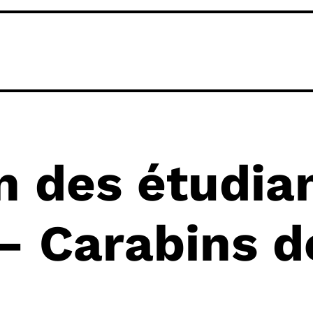
n des étudia
– Carabins d