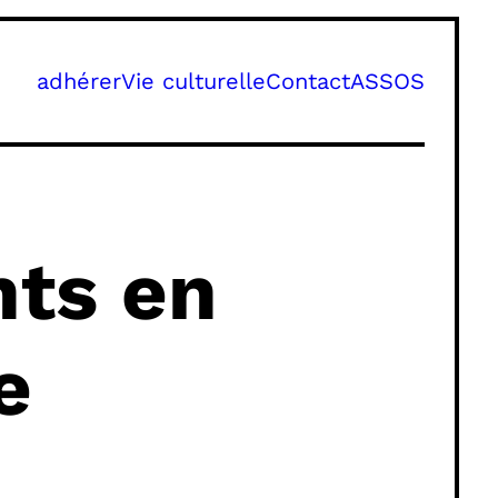
adhérer
Vie culturelle
Contact
ASSOS
nts en
e