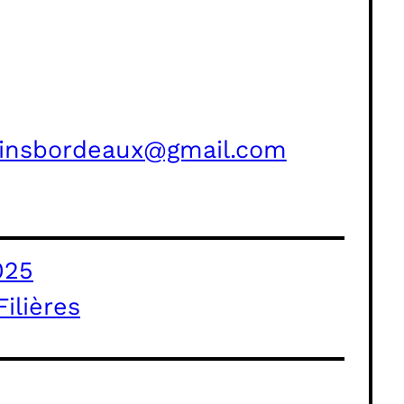
binsbordeaux@gmail.com
025
Filières