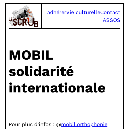
Aller
adhérer
Vie culturelle
Contact
au
ASSOS
contenu
MOBIL
solidarité
internationale
Pour plus d’infos : @
mobil.orthophonie