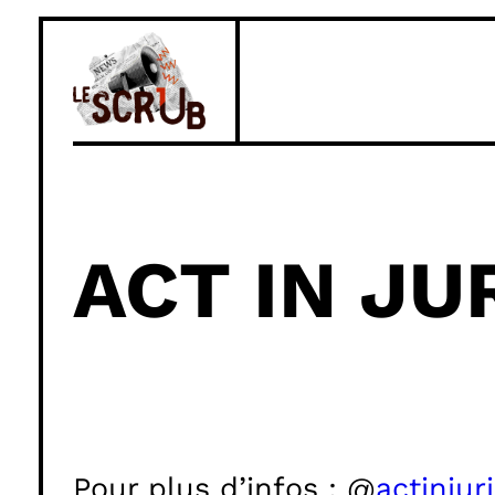
Aller
au
contenu
ACT IN JU
Pour plus d’infos : @
actinjur