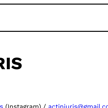
RIS
is
(Instagram) /
actinjuris@gmail.