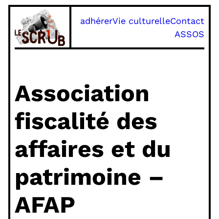
Aller
adhérer
Vie culturelle
Contact
au
ASSOS
contenu
Association
fiscalité des
affaires et du
patrimoine –
AFAP