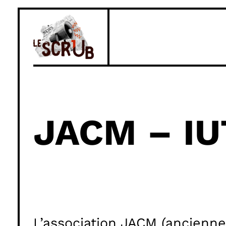
Aller
au
contenu
JACM – IU
L’association JACM (ancienn