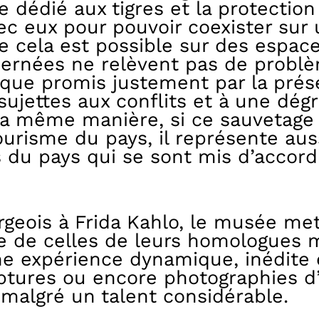
re dédié aux tigres et la protectio
vec eux pour pouvoir coexister sur
cela est possible sur des espaces
ernées ne relèvent pas de prob
ue promis justement par la présen
ujettes aux conflits et à une dégra
 la même manière, si ce sauvetage 
tourisme du pays, il représente aus
es du pays qui se sont mis d’accor
geois à Frida Kahlo, le musée me
e de celles de leurs homologues 
ne expérience dynamique, inédite
lptures ou encore photographies d’
malgré un talent considérable.