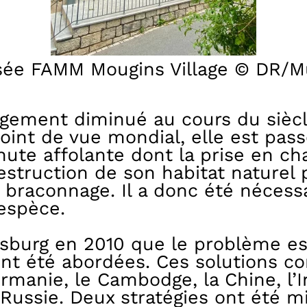
sée FAMM Mougins Village © DR/
argement diminué au cours du sièc
point de vue mondial, elle est pas
ute affolante dont la prise en ch
estruction de son habitat naturel p
 braconnage. Il a donc été nécess
espèce.
sburg en 2010 que le problème est
nt été abordées. Ces solutions con
rmanie, le Cambodge, la Chine, l’In
a Russie. Deux stratégies ont été 