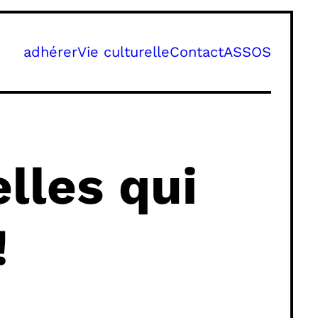
adhérer
Vie culturelle
Contact
ASSOS
lles qui
!