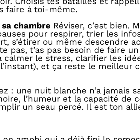
soir. Choisis tes batailles et rappe
s faire à toi-même.
e sa chambre
Réviser, c’est bien. 
auses pour respirer, trier les infos
rt, s’étirer ou même descendre ach
ète pas, t’as pas besoin de faire 
almer le stress, clarifier les idée
 l’instant), et ça reste le meilleu
sez : une nuit blanche n’a jamais
oire, l’humeur et la capacité de c
mplir un seau percé. Il est ton alli
c en amphi qui a déjà fini le seme