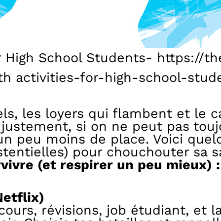
or High School Students- https://t
th activities-for-high-school-stud
iels, les loyers qui flambent et le
 justement, si on ne peut pas touj
 un peu moins de place. Voici quel
stentielles) pour chouchouter sa s
vivre (et respirer un peu mieux) :
etflix)
cours, révisions, job étudiant, et