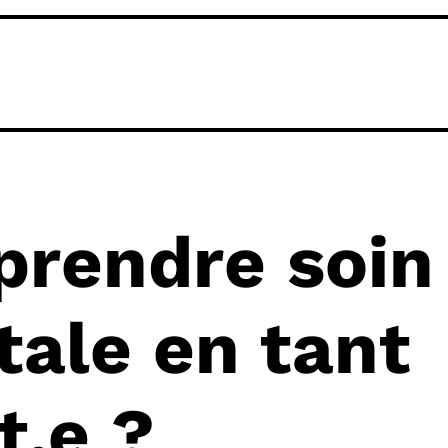
rendre soin 
ale en tant
t.e ?