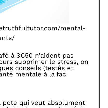
hetruthfultutor.com/mental-
ents/
 café à 3€50 n’aident pas
ours supprimer le stress, on
ques conseils (testés et
anté mentale à la fac.
 la pote qui veut absolument