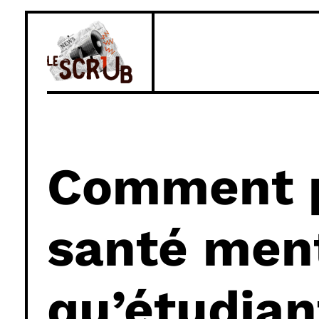
Comment p
santé ment
qu’étudian