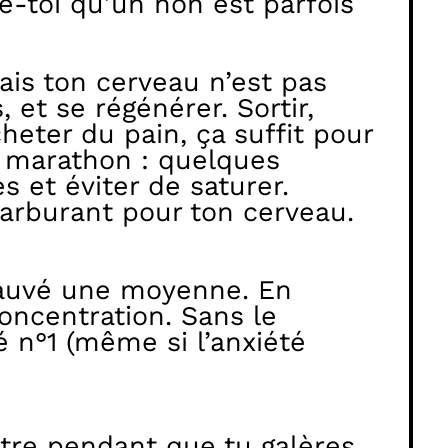
lle-toi qu’un non est parfois
Mais ton cerveau n’est pas
, et se régénérer. Sortir,
eter du pain, ça suffit pour
un marathon : quelques
s et éviter de saturer.
r carburant pour ton cerveau.
 sauvé une moyenne. En
oncentration. Sans le
é n°1 (même si l’anxiété
stre pendant que tu galères