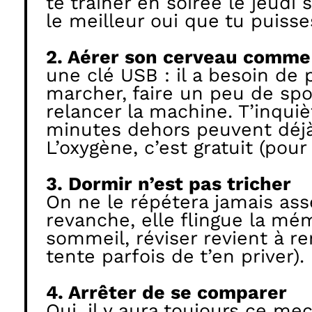
te traîner en soirée le jeudi 
le meilleur oui que tu puisse
2. Aérer son cerveau comm
une clé USB : il a besoin de p
marcher, faire un peu de spo
relancer la machine. T’inqui
minutes dehors peuvent déjà c
L’oxygène, c’est gratuit (pour
3. Dormir n’est pas tricher
On ne le répétera jamais as
revanche, elle flingue la mém
sommeil, réviser revient à re
tente parfois de t’en priver).
4. Arrêter de se comparer
Oui, il y aura toujours ce me