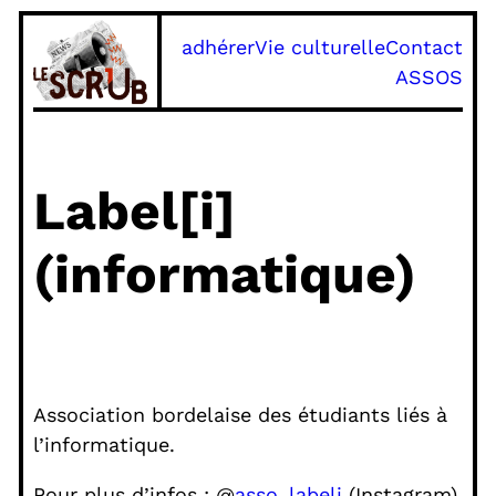
Aller
adhérer
Vie culturelle
Contact
au
ASSOS
contenu
Label[i]
(informatique)
Association bordelaise des étudiants liés à
l’informatique.
Pour plus d’infos : @
asso_labeli
(Instagram)