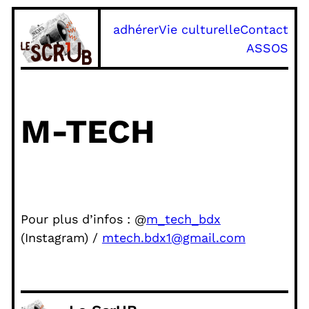
Aller
adhérer
Vie culturelle
Contact
au
ASSOS
contenu
M-TECH
Pour plus d’infos : @
m_tech_bdx
(Instagram) /
mtech.bdx1@gmail.com