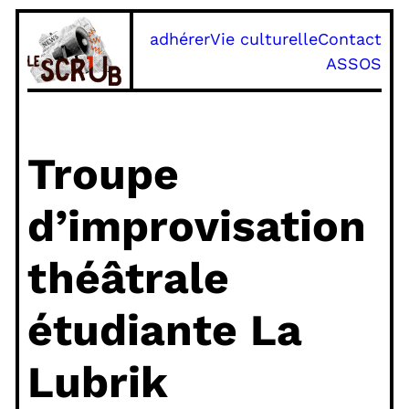
Aller
adhérer
Vie culturelle
Contact
au
ASSOS
contenu
Troupe
d’improvisation
théâtrale
étudiante La
Lubrik