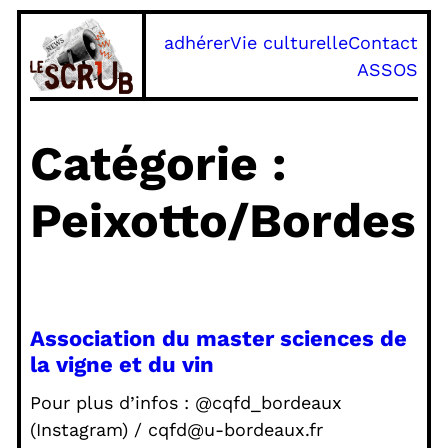
Aller
adhérer
Vie culturelle
Contact
au
ASSOS
contenu
Catégorie :
Peixotto/Bordes
Association du master sciences de
la vigne et du vin
Pour plus d’infos : @cqfd_bordeaux
(Instagram) / cqfd@u-bordeaux.fr